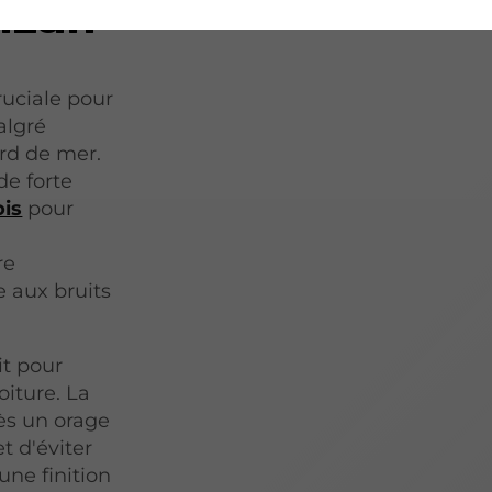
izan
ruciale pour
algré
ord de mer.
de forte
ois
pour
re
 aux bruits
it pour
oiture. La
ès un orage
t d'éviter
une finition