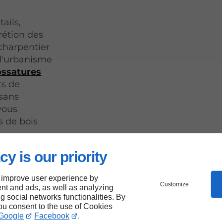
ails,
rétion des
charpentier
 d'urbanisme
ossatures
ts de
 sans
vous
s de bois
cy is our priority
 improve user experience by
Customize
nt and ads, as well as analyzing
ion
ng social networks functionalities. By
you consent to the use of Cookies
Google
Facebook
.