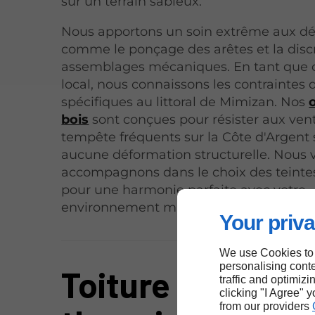
sur un terrain sableux.
Nous apportons un soin extrême aux dét
comme le ponçage des arêtes et la disc
assemblages mécaniques. En tant que 
local, nous connaissons les contraintes
spécifiques au littoral de Mimizan. Nos
bois
sont conçues pour résister aux ven
tempête fréquents sur la Côte d'Argent
aucune déformation structurelle. Nous 
accompagnons dans le choix des teinte
pour une harmonie parfaite avec votre
environnement maritime.
Your priva
We use Cookies to
personalising conte
Toiture et isolat
traffic and optimizi
clicking "I Agree" 
from our providers