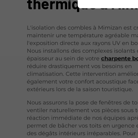
thermique à Mim
L'isolation des combles à Mimizan est c
maintenir une température agréable m
l'exposition directe aux rayons UV en b
Nous installons des complexes isolants 
épaisseur au sein de votre
charpente b
réduire drastiquement vos besoins en
climatisation. Cette intervention amélio
également votre confort acoustique face
extérieurs lors de la saison touristique.
Nous assurons la pose de fenêtres de to
ventiler naturellement vos pièces sous t
réaction immédiate de nos équipes apr
permet de bâcher vos toits en urgence e
des dégâts intérieurs irréparables. Pour 