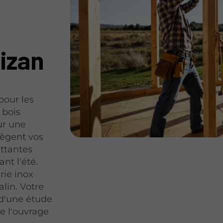
izan
pour les
 bois
ur une
ègent vos
attantes
nt l'été.
rie inox
alin. Votre
 d'une étude
de l'ouvrage