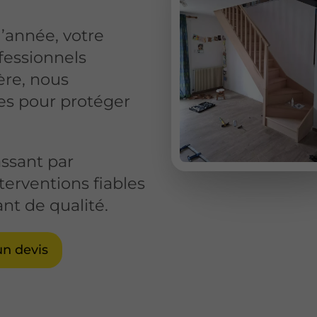
’année, votre
ofessionnels
ière, nous
es pour protéger
assant par
nterventions fiables
nt de qualité.
n devis