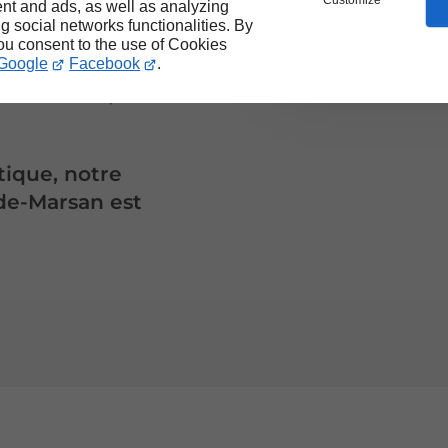
rie
.
Customize
nt and ads, as well as analyzing
ng social networks functionalities. By
nc ou de toits-terrasses,
you consent to the use of Cookies
Google
Facebook
.
pports avec la même
e les techniques de
tique, notre
de-Marsan est