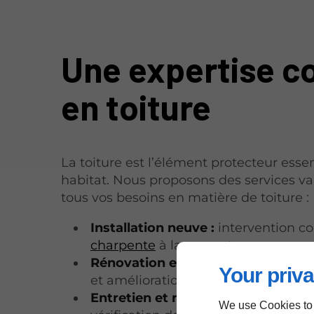
Une expertise c
en toiture
La toiture est l’élément protecteur essen
habitat. Nous proposons des services va
tous vos besoins en matière de toiture :
Installation neuve :
intervention co
charpente
à la couverture.
Rénovation et restauration :
remise
Your priva
et amélioration de l'étanchéité.
Entretien et réparation :
nettoyage
We use Cookies to