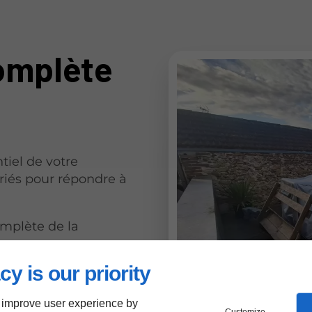
omplète
tiel de votre
riés pour répondre à
mplète de la
 à neuf de la toiture
cy is our priority
, démoussage et
 improve user experience by