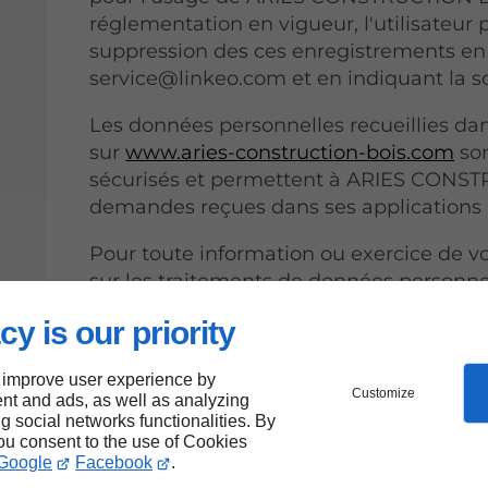
réglementation en vigueur, l'utilisateu
suppression des ces enregistrements en 
service@linkeo.com et en indiquant la
Les données personnelles recueillies dan
sur
www.aries-construction-bois.com
son
sécurisés et permettent à ARIES CONST
demandes reçues dans ses applications 
Pour toute information ou exercice de vo
sur les traitements de données personne
CONSTRUCTION BOIS, vous pouvez con
cy is our priority
et éventuellement son délégué à la pro
tourner vers la
CNIL
.
 improve user experience by
Customize
nt and ads, as well as analyzing
Ajuster mes préférences en matière de 
ng social networks functionalities. By
you consent to the use of Cookies
Google
Facebook
.