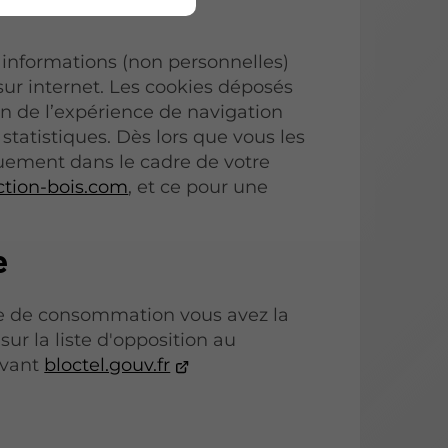
 informations (non personnelles)
 sur internet. Les cookies déposés
on de l’expérience de navigation
 statistiques. Dès lors que vous les
quement dans le cadre de votre
ction-bois.com
, et ce pour une
e
de de consommation vous avez la
sur la liste d'opposition au
ivant
bloctel.gouv.fr