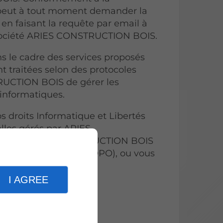
r peut à tout moment demander la
en faisant la requête par email à
 société ARIES CONSTRUCTION BOIS.
s le cadre des services proposés
t traitées selon des protocoles
RUCTION BOIS de gérer les
informatiques.
s droits Informatique et Libertés
lles gérés par ARIES
tacter ARIES CONSTRUCTION BOIS
tection des données (DPO), ou vous
I AGREE
cookies
.