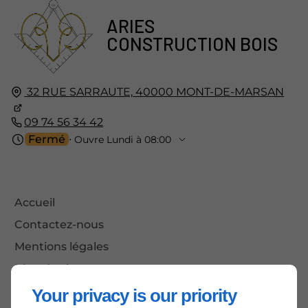
ARIES
CONSTRUCTION BOIS
32 RUE SARRAUTE,
40000
MONT-DE-MARSAN
09 74 56 34 42
Fermé
⋅ Ouvre Lundi à 08:00
Accueil
Contactez-nous
Mentions légales
Plan du site
Your privacy is our priority